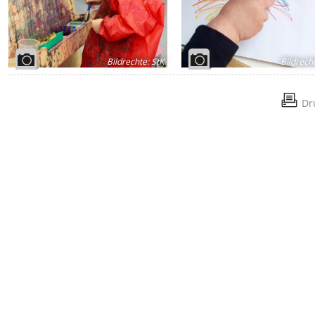
Bildrechte
:
StK
Bildrech
Dr