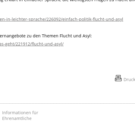
n-in-leichter-sprache/226092/einfach-politik-flucht-und-asyl
Lernangebote zu den Themen Flucht und Asyl:
s-geht/221912/flucht-und-asyl/
Druc
Informationen für
Ehrenamtliche