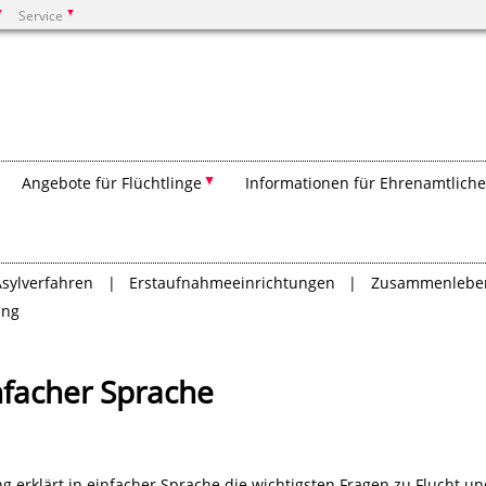
Service
Suchen
Angebote für Flüchtlinge
Informationen für Ehrenamtliche
Asylverfahren
Erstaufnahmeeinrichtungen
Zusammenleben
ung
infacher Sprache
ng erklärt in einfacher Sprache die wichtigsten Fragen zu Flucht u