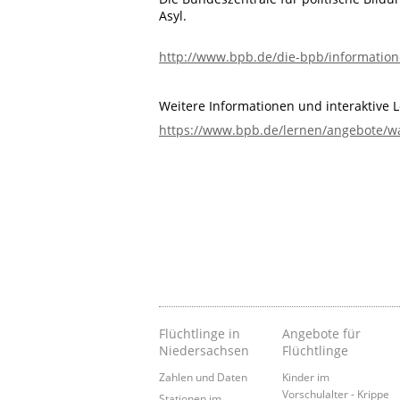
Asyl.
http://www.bpb.de/die-bpb/informatione
Weitere Informationen und interaktive 
https://www.bpb.de/lernen/angebote/wa
Flüchtlinge in
Angebote für
Niedersachsen
Flüchtlinge
Zahlen und Daten
Kinder im
Vorschulalter - Krippe
Stationen im